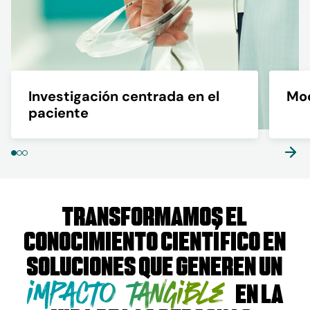
Investigación centrada en el
Mod
paciente
Transformamos el
conocimiento científico en
soluciones que generen un
impacto tangible
en la