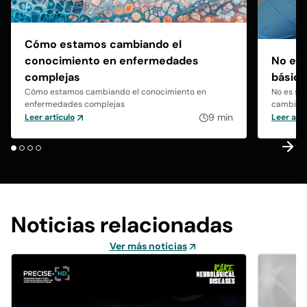
Cómo estamos cambiando el
conocimiento en enfermedades
No es 
complejas
básico
Cómo estamos cambiando el conocimiento en
No es sol
enfermedades complejas
cambiand
9 min
Leer artículo
Leer artí
Noticias relacionadas
Ver más noticias