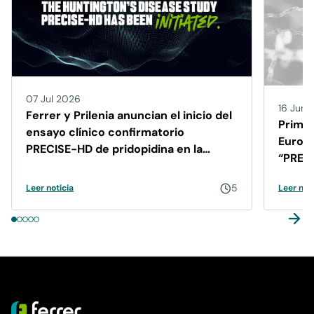
07 Jul 2026
16 Jun 
Ferrer y Prilenia anuncian el inicio del
Primer
ensayo clínico confirmatorio
Europa
PRECISE-HD de pridopidina en la
“PREVA
enfermedad de Huntington
5
Leer noticia
Leer noti