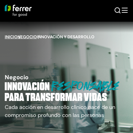
INICIO
NEGOCIO
/
INNOVACIÓN Y DESARROLLO
/
Negocio
responsable
Innovación
para transformar vidas
Cada acción en desarrollo clínico nace de un
compromiso profundo con las personas