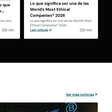
Lo que significa ser una de las
lo que
World’s Most Ethical
o
Companies® 2026
os, sino
Lo que significa ser una de las World’s Most
Ethical Companies® 2026
3 min
3 min
Leer artículo
Ver más noticias