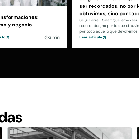
ser recordados, no por 
obtuvimos, sino por tod
ansformaciones:
aquello que devolvimos
Sergi Ferrer-Salat: Queremos ser
smo y negocio
recordados, no por lo que obtuvim
por todo aquello que devolvimos
3 min
culo
Leer artículo
adas