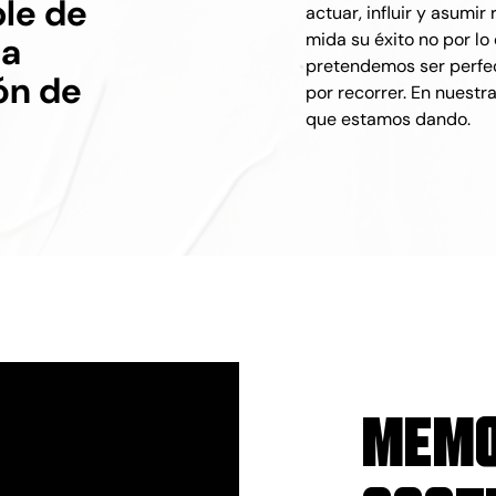
ble de
actuar, influir y asum
mida su éxito no por lo
la
pretendemos ser perfe
ón de
por recorrer. En nuest
que estamos dando.
Memo