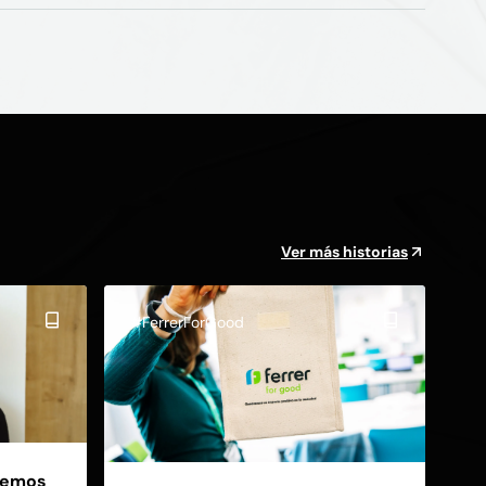
Ver más historias
#FerrerForGood
eremos