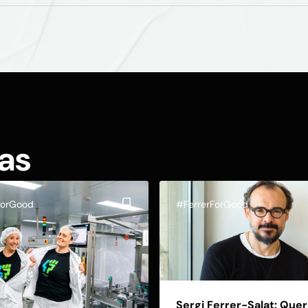
das
ForGood
#FerrerForGood
Sergi Ferrer-Salat: Qu