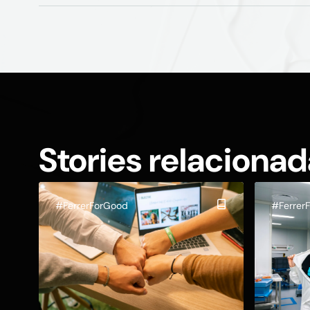
Stories relaciona
#FerrerForGood
#Ferrer