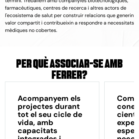
termini. Treballem amb companyies biotecnològiques,
farmacèutiques, centres de recerca i altres actors de
l'ecosistema de salut per construir relacions que generin
valor compartit i contribueixin a respondre a necessitats
mèdiques no cobertes.
Per què associar-se amb
Ferrer?
Acompanyem els
Comb
projectes durant
conei
tot el seu cicle de
científ
vida, amb
exper
capacitats
espec
integrades i
neces