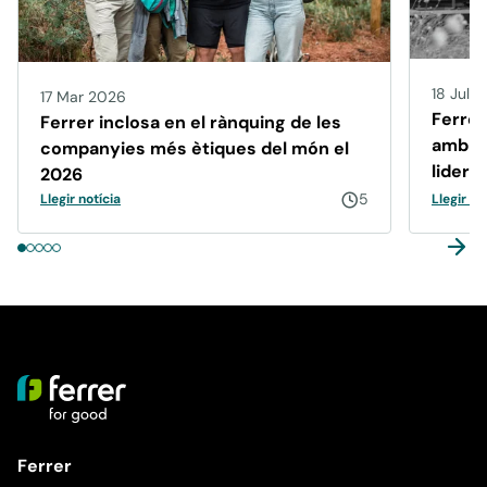
18 Jul 
17 Mar 2026
Ferrer
Ferrer inclosa en el rànquing de les
amb mé
companyies més ètiques del món el
lidera
2026
sosten
5
Llegir notícia
Llegir no
Ferrer