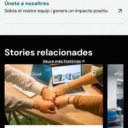
Únete a nosaltres
Sobta el nostre equip i genera un impacte positiu
Stories relacionades
Veure més històries
#FerrerForGood
#Ferre