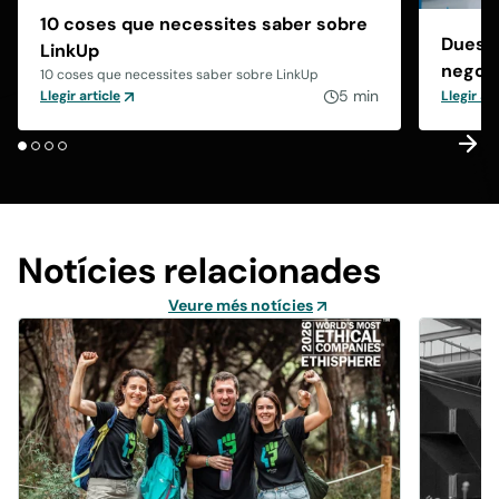
10 coses que necessites saber sobre
Dues t
LinkUp
negoci
10 coses que necessites saber sobre LinkUp
5 min
Llegir article
Llegir art
Notícies relacionades
Veure més notícies