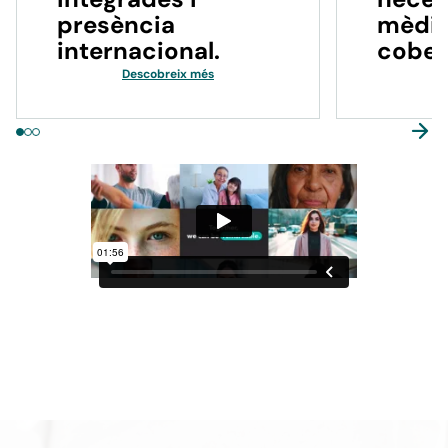
presència
mèdiq
internacional.
cober
Descobreix més