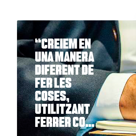
"Creiem en
una manera
diferent de
fer les
coses,
utilitzant
Ferrer com a