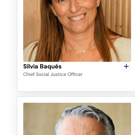
Greenpeace i Médicins Sans Frontières (Met
"A Ferrer, som molt conscients que la nos
està fonamentada sobre sistemes globals 
remunten a segles enrere i que han creat
injustícia extrem, totalment insostenible
acceptar aquesta realitat com a inevitable,
deure ètic de socialitzar tots els recursos
companyia, complint així amb la nostra pa
Sílvia Baqués
món més just."
Chief Social Justice Officer