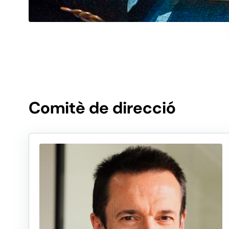
força de
canvi."
Comitè de direcció