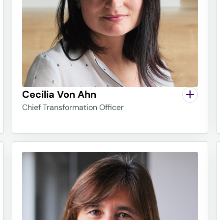
Cecilia Von Ahn
Chief Transformation Officer
rials per la Universitat de
. Entre les seves activitats,
 que, des de 1982, es manté
sones, principalment aquelles
vés de la música. També ha estat
 amb ONGs com WWF,