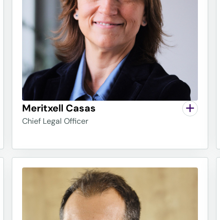
ges sense Fronteres)
tra activitat empresarial
d'explotació i espoli que es
 un grau de desigualtat i
 i immoral. Ens neguem a
 i fruit d'això neix el nostre
 no reinvertits en la
rt en la construcció d'un
Meritxell Casas
Chief Legal Officer