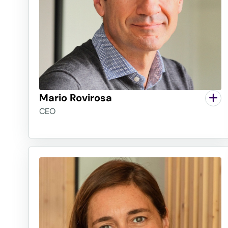
Mario Rovirosa
CEO
Sergi Ferrer-Salat
President
Llicenciat en Ciències Econòmiques i Empresa
Barcelona, és president de Ferrer des de 1998
destaca la Fundació de Música Ferrer-Salat
fidel al seu compromís d' empoderar les per
en situació de risc d' exclusió social, a tra
molt actiu durant molts anys col·laborant