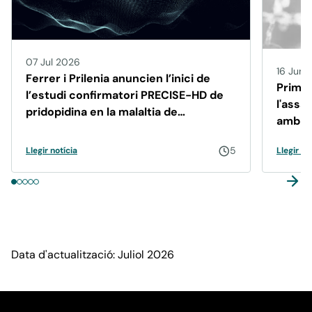
07 Jul 2026
16 Jun 
Ferrer i Prilenia anuncien l’inici de
Primer
l’estudi confirmatori PRECISE-HD de
l'assa
pridopidina en la malaltia de
amb pr
Huntington
5
Llegir notícia
Llegir no
Data d'actualització: Juliol 2026