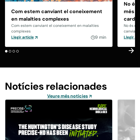
No és 
Com estem canviant el coneixement
més bà
en malalties complexes
cardio
Com estem canviant el coneixement en malalties
No és no
complexes
canviant 
9 min
Llegir article
Llegir art
Notícies relacionades
Veure més notícies