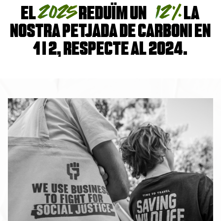
2025
12%
El
reduïm un
la
nostra petjada de carboni en
1 i 2, respecte al 2024.