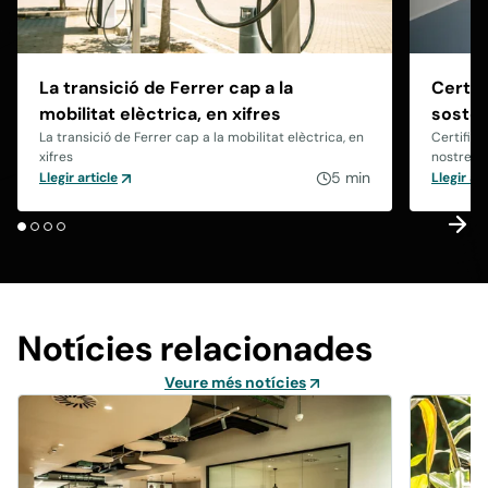
La transició de Ferrer cap a la
Certif
mobilitat elèctrica, en xifres
sosten
La transició de Ferrer cap a la mobilitat elèctrica, en
Certifica
xifres
nostres 
5 min
Llegir article
Llegir art
Notícies relacionades
Veure més notícies