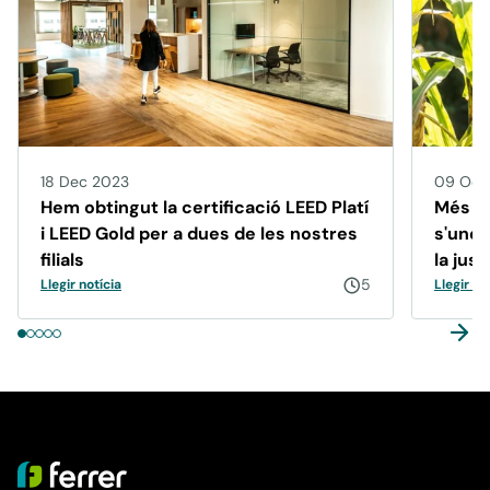
18 Dec 2023
09 Oct
Hem obtingut la certificació LEED Platí
Més de
i LEED Gold per a dues de les nostres
s'unei
filials
la jus
5
Days 
Llegir notícia
Llegir no